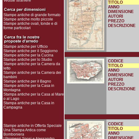
Vedute straniere
TITOLO
ANNO
DIMENSIONE
Stampe antiche di grande formato
AUTORI
Stampe antiche molto piccole
PREZZO
Stampe antiche ovali, tonde e di
DESCRIZIONE
forme particolari
Stampe antiche per Ufficio
Stampe antiche per il Soggiorno
Stampe antiche per la Cucina
Stampe antiche per lo Studio
CODICE
Stampe antiche per la Camera da
TITOLO
letto
ANNO
Stampe antiche per la Camera dei
DIMENSIONE
bambini
AUTORI
Stampe antiche per il Bagno
PREZZO
Stampe antiche per la Casa in
DESCRIZIONE
Montagna
Stampa antiche per la Casa al Mare
o al Lago
Stampa antiche per la Casa in
Campagna
CODICE
Stampe antiche in Offerta Speciale
TITOLO
Una Stampa Antica come
ANNO
Bomboniera
DIMENSIONE
I Promessi Sposi e Alessandro