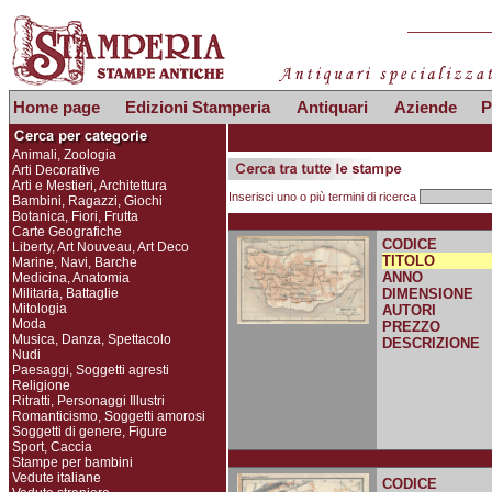
Home page
Edizioni Stamperia
Antiquari
Aziende
P
Animali, Zoologia
Arti Decorative
Arti e Mestieri, Architettura
Inserisci uno o più termini di ricerca
Bambini, Ragazzi, Giochi
Botanica, Fiori, Frutta
Carte Geografiche
CODICE
Liberty, Art Nouveau, Art Deco
TITOLO
Marine, Navi, Barche
ANNO
Medicina, Anatomia
Militaria, Battaglie
DIMENSIONE
Mitologia
AUTORI
Moda
PREZZO
Musica, Danza, Spettacolo
DESCRIZIONE
Nudi
Paesaggi, Soggetti agresti
Religione
Ritratti, Personaggi Illustri
Romanticismo, Soggetti amorosi
Soggetti di genere, Figure
Sport, Caccia
Stampe per bambini
Vedute italiane
CODICE