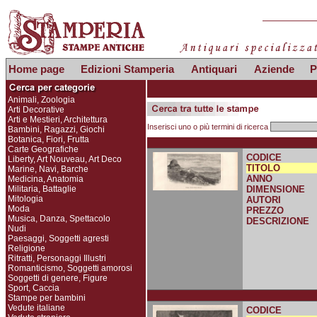
Home page
Edizioni Stamperia
Antiquari
Aziende
P
Animali, Zoologia
Arti Decorative
Arti e Mestieri, Architettura
Inserisci uno o più termini di ricerca
Bambini, Ragazzi, Giochi
Botanica, Fiori, Frutta
Carte Geografiche
CODICE
Liberty, Art Nouveau, Art Deco
TITOLO
Marine, Navi, Barche
ANNO
Medicina, Anatomia
Militaria, Battaglie
DIMENSIONE
Mitologia
AUTORI
Moda
PREZZO
Musica, Danza, Spettacolo
DESCRIZIONE
Nudi
Paesaggi, Soggetti agresti
Religione
Ritratti, Personaggi Illustri
Romanticismo, Soggetti amorosi
Soggetti di genere, Figure
Sport, Caccia
Stampe per bambini
Vedute italiane
CODICE