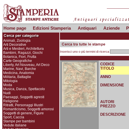
Home page
Edizioni Stamperia
Antiquari
Aziende
P
Animali, Zoologia
Arti Decorative
Arti e Mestieri, Architettura
Inserisci uno o più termini di ricerca
Bambini, Ragazzi, Giochi
Botanica, Fiori, Frutta
Carte Geografiche
CODICE
Liberty, Art Nouveau, Art Deco
TITOLO
Marine, Navi, Barche
Medicina, Anatomia
ANNO
Militaria, Battaglie
Mitologia
Moda
DIMENSIONE
Musica, Danza, Spettacolo
Nudi
Paesaggi, Soggetti agresti
Religione
AUTORI
Ritratti, Personaggi Illustri
PREZZO
Romanticismo, Soggetti amorosi
Soggetti di genere, Figure
DESCRIZIONE
Sport, Caccia
Stampe per bambini
Vedute italiane