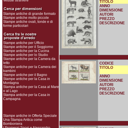
Vedute straniere
TITOLO
ANNO
DIMENSIONE
Stampe antiche di grande formato
AUTORI
Stampe antiche molto piccole
PREZZO
Stampe antiche ovali, tonde e di
DESCRIZIONE
forme particolari
Stampe antiche per Ufficio
Stampe antiche per il Soggiorno
Stampe antiche per la Cucina
Stampe antiche per lo Studio
Stampe antiche per la Camera da
letto
CODICE
Stampe antiche per la Camera dei
TITOLO
bambini
Stampe antiche per il Bagno
ANNO
Stampe antiche per la Casa in
DIMENSIONE
Montagna
AUTORI
Stampa antiche per la Casa al Mare
PREZZO
o al Lago
DESCRIZIONE
Stampa antiche per la Casa in
Campagna
Stampe antiche in Offerta Speciale
Una Stampa Antica come
Bomboniera
I Promessi Sposi e Alessandro