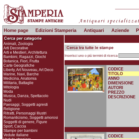
Home page
Edizioni Stamperia
Antiquari
Aziende
P
Animali, Zoologia
Arti Decorative
Arti e Mestieri, Architettura
Inserisci uno o più termini di ricerca
Bambini, Ragazzi, Giochi
Botanica, Fiori, Frutta
Carte Geografiche
CODICE
Liberty, Art Nouveau, Art Deco
TITOLO
Marine, Navi, Barche
ANNO
Medicina, Anatomia
Militaria, Battaglie
DIMENSIONE
Mitologia
AUTORI
Moda
PREZZO
Musica, Danza, Spettacolo
DESCRIZIONE
Nudi
Paesaggi, Soggetti agresti
Religione
Ritratti, Personaggi Illustri
Romanticismo, Soggetti amorosi
Soggetti di genere, Figure
Sport, Caccia
Stampe per bambini
Vedute italiane
CODICE