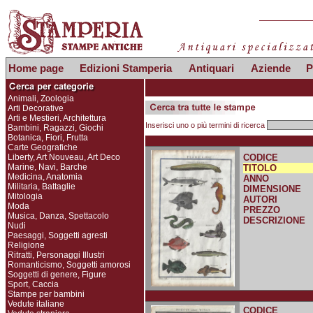
Home page
Edizioni Stamperia
Antiquari
Aziende
P
Animali, Zoologia
Arti Decorative
Arti e Mestieri, Architettura
Inserisci uno o più termini di ricerca
Bambini, Ragazzi, Giochi
Botanica, Fiori, Frutta
Carte Geografiche
Liberty, Art Nouveau, Art Deco
CODICE
Marine, Navi, Barche
TITOLO
Medicina, Anatomia
ANNO
Militaria, Battaglie
DIMENSIONE
Mitologia
AUTORI
Moda
PREZZO
Musica, Danza, Spettacolo
DESCRIZIONE
Nudi
Paesaggi, Soggetti agresti
Religione
Ritratti, Personaggi Illustri
Romanticismo, Soggetti amorosi
Soggetti di genere, Figure
Sport, Caccia
Stampe per bambini
Vedute italiane
CODICE