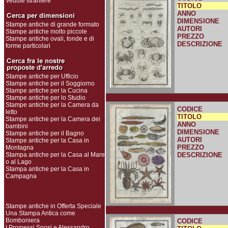
Vedute straniere
TITOLO
ANNO
DIMENSIONE
Stampe antiche di grande formato
AUTORI
Stampe antiche molto piccole
PREZZO
Stampe antiche ovali, tonde e di
DESCRIZIONE
forme particolari
Stampe antiche per Ufficio
Stampe antiche per il Soggiorno
Stampe antiche per la Cucina
Stampe antiche per lo Studio
Stampe antiche per la Camera da
CODICE
letto
TITOLO
Stampe antiche per la Camera dei
ANNO
bambini
DIMENSIONE
Stampe antiche per il Bagno
AUTORI
Stampe antiche per la Casa in
PREZZO
Montagna
Stampa antiche per la Casa al Mare
DESCRIZIONE
o al Lago
Stampa antiche per la Casa in
Campagna
Stampe antiche in Offerta Speciale
Una Stampa Antica come
Bomboniera
CODICE
I Promessi Sposi e Alessandro