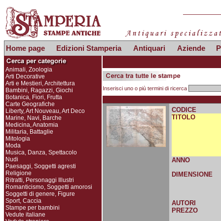
Home page
Edizioni Stamperia
Antiquari
Aziende
P
Animali, Zoologia
Arti Decorative
Arti e Mestieri, Architettura
Inserisci uno o più termini di ricerca
Bambini, Ragazzi, Giochi
Botanica, Fiori, Frutta
Carte Geografiche
CODICE
Liberty, Art Nouveau, Art Deco
TITOLO
Marine, Navi, Barche
Medicina, Anatomia
Militaria, Battaglie
Mitologia
Moda
Musica, Danza, Spettacolo
Nudi
ANNO
Paesaggi, Soggetti agresti
Religione
DIMENSIONE
Ritratti, Personaggi Illustri
Romanticismo, Soggetti amorosi
Soggetti di genere, Figure
Sport, Caccia
AUTORI
Stampe per bambini
PREZZO
Vedute italiane