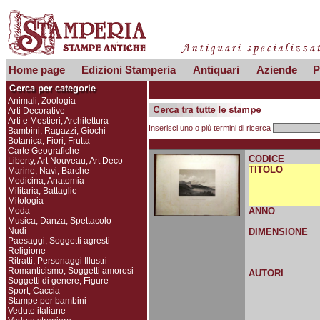
Home page
Edizioni Stamperia
Antiquari
Aziende
P
Animali, Zoologia
Arti Decorative
Arti e Mestieri, Architettura
Inserisci uno o più termini di ricerca
Bambini, Ragazzi, Giochi
Botanica, Fiori, Frutta
Carte Geografiche
CODICE
Liberty, Art Nouveau, Art Deco
TITOLO
Marine, Navi, Barche
Medicina, Anatomia
Militaria, Battaglie
Mitologia
Moda
ANNO
Musica, Danza, Spettacolo
Nudi
DIMENSIONE
Paesaggi, Soggetti agresti
Religione
Ritratti, Personaggi Illustri
Romanticismo, Soggetti amorosi
AUTORI
Soggetti di genere, Figure
Sport, Caccia
Stampe per bambini
Vedute italiane