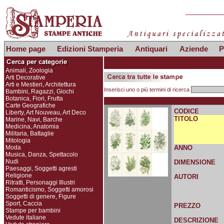
Home page
Edizioni Stamperia
Antiquari
Aziende
P
Animali, Zoologia
Arti Decorative
Arti e Mestieri, Architettura
Inserisci uno o più termini di ricerca
Bambini, Ragazzi, Giochi
Botanica, Fiori, Frutta
Carte Geografiche
CODICE
Liberty, Art Nouveau, Art Deco
TITOLO
Marine, Navi, Barche
Medicina, Anatomia
Militaria, Battaglie
Mitologia
Moda
ANNO
Musica, Danza, Spettacolo
Nudi
DIMENSIONE
Paesaggi, Soggetti agresti
Religione
AUTORI
Ritratti, Personaggi Illustri
Romanticismo, Soggetti amorosi
Soggetti di genere, Figure
Sport, Caccia
PREZZO
Stampe per bambini
Vedute italiane
DESCRIZIONE