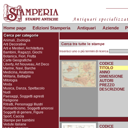
Home page
Edizioni Stamperia
Antiquari
Aziende
P
Animali, Zoologia
Arti Decorative
Arti e Mestieri, Architettura
Inserisci uno o più termini di ricerca
Bambini, Ragazzi, Giochi
Botanica, Fiori, Frutta
Carte Geografiche
CODICE
Liberty, Art Nouveau, Art Deco
TITOLO
Marine, Navi, Barche
ANNO
Medicina, Anatomia
Militaria, Battaglie
DIMENSIONE
Mitologia
AUTORI
Moda
PREZZO
Musica, Danza, Spettacolo
DESCRIZIONE
Nudi
Paesaggi, Soggetti agresti
Religione
Ritratti, Personaggi Illustri
Romanticismo, Soggetti amorosi
Soggetti di genere, Figure
Sport, Caccia
Stampe per bambini
Vedute italiane
CODICE