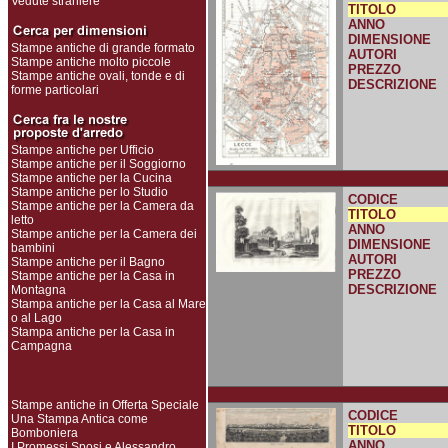
Vedute straniere
TITOLO
ANNO
DIMENSIONE
Stampe antiche di grande formato
AUTORI
Stampe antiche molto piccole
PREZZO
Stampe antiche ovali, tonde e di
DESCRIZIONE
forme particolari
Stampe antiche per Ufficio
Stampe antiche per il Soggiorno
Stampe antiche per la Cucina
Stampe antiche per lo Studio
CODICE
Stampe antiche per la Camera da
TITOLO
letto
ANNO
Stampe antiche per la Camera dei
DIMENSIONE
bambini
AUTORI
Stampe antiche per il Bagno
PREZZO
Stampe antiche per la Casa in
DESCRIZIONE
Montagna
Stampa antiche per la Casa al Mare
o al Lago
Stampa antiche per la Casa in
Campagna
Stampe antiche in Offerta Speciale
CODICE
Una Stampa Antica come
TITOLO
Bomboniera
ANNO
I Promessi Sposi e Alessandro