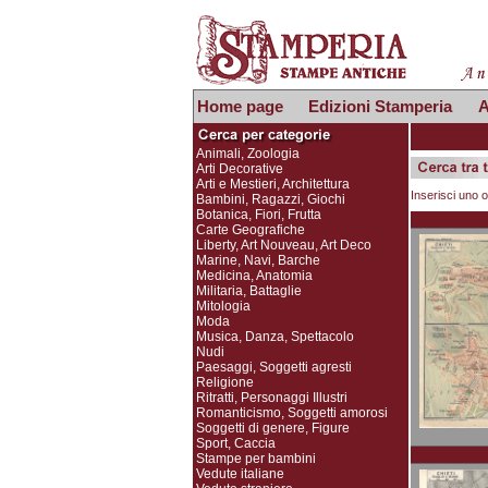
Home page
Edizioni Stamperia
A
Animali, Zoologia
Arti Decorative
Arti e Mestieri, Architettura
Inserisci uno o
Bambini, Ragazzi, Giochi
Botanica, Fiori, Frutta
Carte Geografiche
Liberty, Art Nouveau, Art Deco
Marine, Navi, Barche
Medicina, Anatomia
Militaria, Battaglie
Mitologia
Moda
Musica, Danza, Spettacolo
Nudi
Paesaggi, Soggetti agresti
Religione
Ritratti, Personaggi Illustri
Romanticismo, Soggetti amorosi
Soggetti di genere, Figure
Sport, Caccia
Stampe per bambini
Vedute italiane