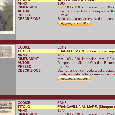
ANNO
1880
DIMENSIONE
mm. 180 x 138 l'immagine; mm. 205 x 1
AUTORI
Incisore: Closs Adolf - Disegnatore: 
PREZZO
Euro 40
DESCRIZIONE
Bella stampa antica con veduta panora
CODICE
52342
TITOLO
I BAGNI DI MARE. (Disegno del signo
ANNO
1877
DIMENSIONE
mm. 100 x 210 l'immagine; mm. 110 x 2
AUTORI
Disegnatore: Michetti Quintilio -Editore:
PREZZO
Euro 25
DESCRIZIONE
Stampa antica con veduta della spiaggia
Chieti, animata dalla presenza di nume
CODICE
52343
TITOLO
FRANCAVILLA AL MARE. (Disegno del
ANNO
1877
DIMENSIONE
mm. 100 x 210 l'immagine; mm. 125 x 2