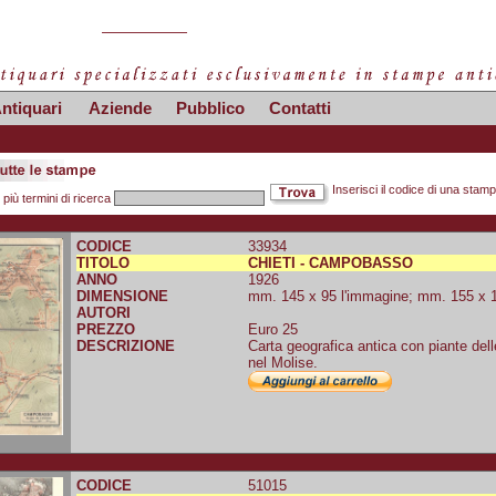
ntiquari
Aziende
Pubblico
Contatti
Inserisci il codice di una stam
 più termini di ricerca
CODICE
33934
TITOLO
CHIETI - CAMPOBASSO
ANNO
1926
DIMENSIONE
mm. 145 x 95 l'immagine; mm. 155 x 10
AUTORI
PREZZO
Euro 25
DESCRIZIONE
Carta geografica antica con piante del
nel Molise.
CODICE
51015