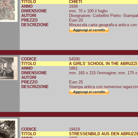
TITOLO
CHIETI
ANNO
1939
DIMENSIONE
mm. 70 x 100 il foglio
AUTORI
Disegnatore: Corbellini Pietro -Stampat
PREZZO
Euro 20
DESCRIZIONE
Minuscola carta geografica antica con pi
CODICE
54590
TITOLO
A GIRLS' SCHOOL IN THE ABRUZZ
ANNO
1861
DIMENSIONE
mm. 165 x 215 l'immagine; mm. 175 x 2
AUTORI
PREZZO
Euro 25
DESCRIZIONE
Stampa antica con numerose ragazzine
CODICE
19419
TITOLO
STRESSENBILD AUS DEN ABRUZZ