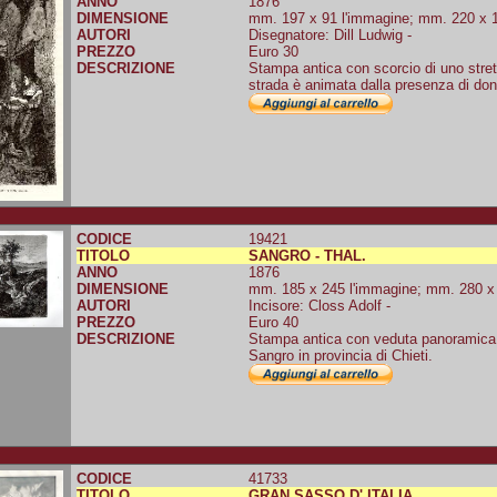
ANNO
1876
DIMENSIONE
mm. 197 x 91 l'immagine; mm. 220 x 11
AUTORI
Disegnatore: Dill Ludwig -
PREZZO
Euro 30
DESCRIZIONE
Stampa antica con scorcio di uno strett
strada è animata dalla presenza di don
CODICE
19421
TITOLO
SANGRO - THAL.
ANNO
1876
DIMENSIONE
mm. 185 x 245 l'immagine; mm. 280 x 3
AUTORI
Incisore: Closs Adolf -
PREZZO
Euro 40
DESCRIZIONE
Stampa antica con veduta panoramica de
Sangro in provincia di Chieti.
CODICE
41733
TITOLO
GRAN SASSO D' ITALIA.