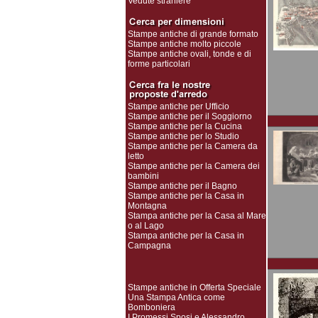
Vedute straniere
Stampe antiche di grande formato
Stampe antiche molto piccole
Stampe antiche ovali, tonde e di
forme particolari
Stampe antiche per Ufficio
Stampe antiche per il Soggiorno
Stampe antiche per la Cucina
Stampe antiche per lo Studio
Stampe antiche per la Camera da
letto
Stampe antiche per la Camera dei
bambini
Stampe antiche per il Bagno
Stampe antiche per la Casa in
Montagna
Stampa antiche per la Casa al Mare
o al Lago
Stampa antiche per la Casa in
Campagna
Stampe antiche in Offerta Speciale
Una Stampa Antica come
Bomboniera
I Promessi Sposi e Alessandro