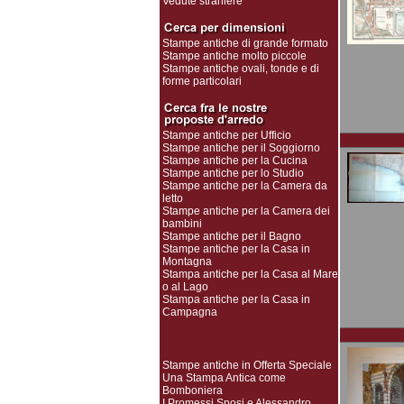
Vedute straniere
Stampe antiche di grande formato
Stampe antiche molto piccole
Stampe antiche ovali, tonde e di
forme particolari
Stampe antiche per Ufficio
Stampe antiche per il Soggiorno
Stampe antiche per la Cucina
Stampe antiche per lo Studio
Stampe antiche per la Camera da
letto
Stampe antiche per la Camera dei
bambini
Stampe antiche per il Bagno
Stampe antiche per la Casa in
Montagna
Stampa antiche per la Casa al Mare
o al Lago
Stampa antiche per la Casa in
Campagna
Stampe antiche in Offerta Speciale
Una Stampa Antica come
Bomboniera
I Promessi Sposi e Alessandro