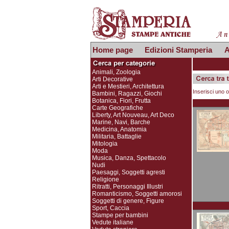
Home page
Edizioni Stamperia
A
Animali, Zoologia
Arti Decorative
Arti e Mestieri, Architettura
Inserisci uno o
Bambini, Ragazzi, Giochi
Botanica, Fiori, Frutta
Carte Geografiche
Liberty, Art Nouveau, Art Deco
Marine, Navi, Barche
Medicina, Anatomia
Militaria, Battaglie
Mitologia
Moda
Musica, Danza, Spettacolo
Nudi
Paesaggi, Soggetti agresti
Religione
Ritratti, Personaggi Illustri
Romanticismo, Soggetti amorosi
Soggetti di genere, Figure
Sport, Caccia
Stampe per bambini
Vedute italiane