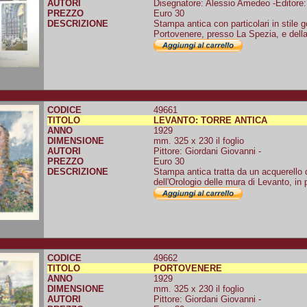
AUTORI
Disegnatore: Alessio Amedeo -Editore:
PREZZO
Euro 30
DESCRIZIONE
Stampa antica con particolari in stile g
Portovenere, presso La Spezia, e dell
CODICE
49661
TITOLO
LEVANTO: TORRE ANTICA
ANNO
1929
DIMENSIONE
mm. 325 x 230 il foglio
AUTORI
Pittore: Giordani Giovanni -
PREZZO
Euro 30
DESCRIZIONE
Stampa antica tratta da un acquerello 
dell'Orologio delle mura di Levanto, in 
CODICE
49662
TITOLO
PORTOVENERE
ANNO
1929
DIMENSIONE
mm. 325 x 230 il foglio
AUTORI
Pittore: Giordani Giovanni -