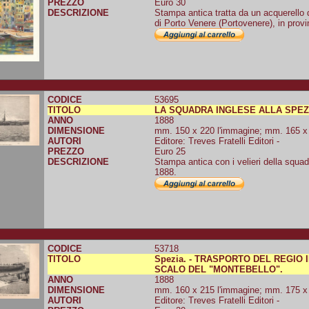
PREZZO
Euro 30
DESCRIZIONE
Stampa antica tratta da un acquerello
di Porto Venere (Portovenere), in provi
CODICE
53695
TITOLO
LA SQUADRA INGLESE ALLA SPEZ
ANNO
1888
DIMENSIONE
mm. 150 x 220 l'immagine; mm. 165 x 2
AUTORI
Editore: Treves Fratelli Editori -
PREZZO
Euro 25
DESCRIZIONE
Stampa antica con i velieri della squad
1888.
CODICE
53718
TITOLO
Spezia. - TRASPORTO DEL REGI
SCALO DEL "MONTEBELLO".
ANNO
1888
DIMENSIONE
mm. 160 x 215 l'immagine; mm. 175 x 2
AUTORI
Editore: Treves Fratelli Editori -