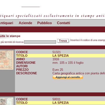
ntiquari
Aziende
Pubblico
Contatti
Inserisci il codice di una stam
 più termini di ricerca
CODICE
51321
TITOLO
LA SPEZIA
ANNO
1916
DIMENSIONE
mm. 105 x 155 il foglio
AUTORI
PREZZO
Euro 25
DESCRIZIONE
Carta geografica antica con pianta dell
CODICE
50011
TITOLO
LA SPEZIA