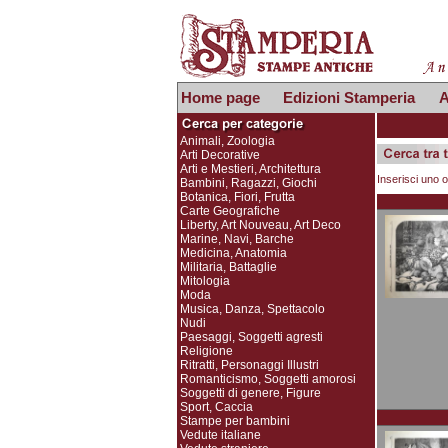
Home page
Edizioni Stamperia
A
Animali, Zoologia
Arti Decorative
Arti e Mestieri, Architettura
Inserisci uno o
Bambini, Ragazzi, Giochi
Botanica, Fiori, Frutta
Carte Geografiche
Liberty, Art Nouveau, Art Deco
Marine, Navi, Barche
Medicina, Anatomia
Militaria, Battaglie
Mitologia
Moda
Musica, Danza, Spettacolo
Nudi
Paesaggi, Soggetti agresti
Religione
Ritratti, Personaggi Illustri
Romanticismo, Soggetti amorosi
Soggetti di genere, Figure
Sport, Caccia
Stampe per bambini
Vedute italiane