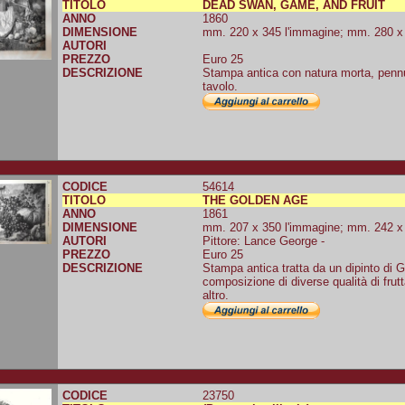
TITOLO
DEAD SWAN, GAME, AND FRUIT
ANNO
1860
DIMENSIONE
mm. 220 x 345 l'immagine; mm. 280 x 4
AUTORI
PREZZO
Euro 25
DESCRIZIONE
Stampa antica con natura morta, pennut
tavolo.
CODICE
54614
TITOLO
THE GOLDEN AGE
ANNO
1861
DIMENSIONE
mm. 207 x 350 l'immagine; mm. 242 x 4
AUTORI
Pittore: Lance George -
PREZZO
Euro 25
DESCRIZIONE
Stampa antica tratta da un dipinto di 
composizione di diverse qualità di frut
altro.
CODICE
23750