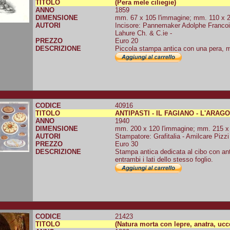
TITOLO
(Pera mele ciliegie)
ANNO
1859
DIMENSIONE
mm. 67 x 105 l'immagine; mm. 110 x 22
AUTORI
Incisore: Pannemaker Adolphe Francois
Lahure Ch. & C.ie -
PREZZO
Euro 20
DESCRIZIONE
Piccola stampa antica con una pera, mel
CODICE
40916
TITOLO
ANTIPASTI - IL FAGIANO - L'ARAGO
ANNO
1940
DIMENSIONE
mm. 200 x 120 l'immagine; mm. 215 x 1
AUTORI
Stampatore: Grafitalia - Amilcare Pizzi
PREZZO
Euro 30
DESCRIZIONE
Stampa antica dedicata al cibo con ant
entrambi i lati dello stesso foglio.
CODICE
21423
TITOLO
(Natura morta con lepre, anatra, ucce