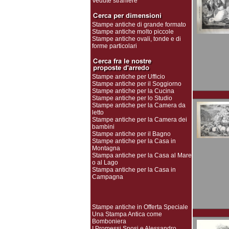
Vedute straniere
Stampe antiche di grande formato
Stampe antiche molto piccole
Stampe antiche ovali, tonde e di
forme particolari
Stampe antiche per Ufficio
Stampe antiche per il Soggiorno
Stampe antiche per la Cucina
Stampe antiche per lo Studio
Stampe antiche per la Camera da
letto
Stampe antiche per la Camera dei
bambini
Stampe antiche per il Bagno
Stampe antiche per la Casa in
Montagna
Stampa antiche per la Casa al Mare
o al Lago
Stampa antiche per la Casa in
Campagna
Stampe antiche in Offerta Speciale
Una Stampa Antica come
Bomboniera
I Promessi Sposi e Alessandro