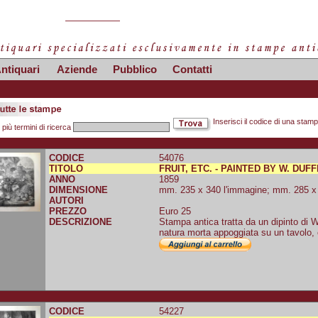
ntiquari
Aziende
Pubblico
Contatti
Inserisci il codice di una stam
 più termini di ricerca
CODICE
54076
TITOLO
FRUIT, ETC. - PAINTED BY W. DUFF
ANNO
1859
DIMENSIONE
mm. 235 x 340 l'immagine; mm. 285 x 4
AUTORI
PREZZO
Euro 25
DESCRIZIONE
Stampa antica tratta da un dipinto di 
natura morta appoggiata su un tavolo, 
CODICE
54227