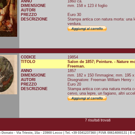
ANNO
1860 ca.
DIMENSIONE
mm. 158 x 123 il foglio
AUTORI
PREZZO
Euro 30
DESCRIZIONE
Stampa antica con natura morta: una lep
verdura.
CODICE
19854
TITOLO
Salon de 1857; Peinture. - Nature m
Freeman.
ANNO
1857
DIMENSIONE
mm. 182 x 150 l'immagine; mm. 195 x 1
AUTORI
Disegnatore: Freeman William Henry -
PREZZO
Euro 20
DESCRIZIONE
Stampa antica con una natura morta c
cervo, una lepre, un fagiano, altri uccel
7 risultati trovati
Donato - Via Trieste, 15a - 23900 Lecco | Tel. +39 0341237360 | P.IVA 00614000131 | E