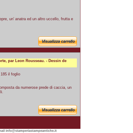
re, un' anatra ed un altro uccello, frutta e
orte, par Leon Rousseau. - Dessin de
85 il foglio
omposta da numerose prede di caccia, un
li.
-mail info@stamperiastampeantiche.it