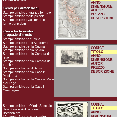
Vedute straniere
ANNO
DIMENSIONE
AUTORI
Stampe antiche di grande formato
PREZZO
Stampe antiche molto piccole
DESCRIZIONE
Stampe antiche ovali, tonde e di
forme particolari
Stampe antiche per Ufficio
Stampe antiche per il Soggiorno
Stampe antiche per la Cucina
CODICE
Stampe antiche per lo Studio
TITOLO
Stampe antiche per la Camera da
ANNO
letto
DIMENSIONE
Stampe antiche per la Camera dei
AUTORI
bambini
PREZZO
Stampe antiche per il Bagno
DESCRIZIONE
Stampe antiche per la Casa in
Montagna
Stampa antiche per la Casa al Mare
o al Lago
Stampa antiche per la Casa in
Campagna
CODICE
Stampe antiche in Offerta Speciale
TITOLO
Una Stampa Antica come
ANNO
Bomboniera
DIMENSIONE
I Promessi Sposi e Alessandro