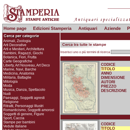
Home page
Edizioni Stamperia
Antiquari
Aziende
P
Animali, Zoologia
Arti Decorative
Arti e Mestieri, Architettura
Inserisci uno o più termini di ricerca
Bambini, Ragazzi, Giochi
Botanica, Fiori, Frutta
Carte Geografiche
CODICE
Liberty, Art Nouveau, Art Deco
TITOLO
Marine, Navi, Barche
ANNO
Medicina, Anatomia
Militaria, Battaglie
DIMENSIONE
Mitologia
AUTORI
Moda
PREZZO
Musica, Danza, Spettacolo
DESCRIZIONE
Nudi
Paesaggi, Soggetti agresti
Religione
Ritratti, Personaggi Illustri
Romanticismo, Soggetti amorosi
Soggetti di genere, Figure
Sport, Caccia
Stampe per bambini
CODICE
Vedute italiane
TITOLO