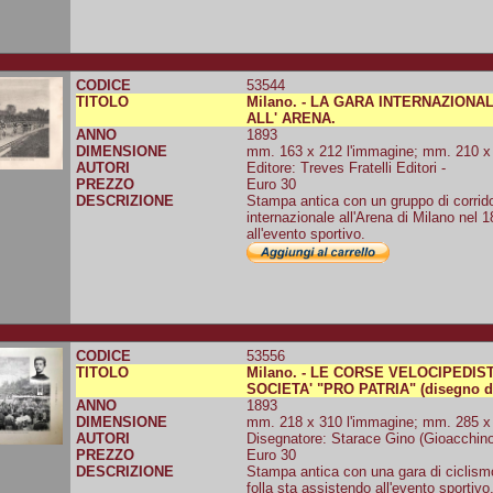
CODICE
53544
TITOLO
Milano. - LA GARA INTERNAZION
ALL' ARENA.
ANNO
1893
DIMENSIONE
mm. 163 x 212 l'immagine; mm. 210 x 2
AUTORI
Editore: Treves Fratelli Editori -
PREZZO
Euro 30
DESCRIZIONE
Stampa antica con un gruppo di corridor
internazionale all'Arena di Milano nel 
all'evento sportivo.
CODICE
53556
TITOLO
Milano. - LE CORSE VELOCIPEDI
SOCIETA' "PRO PATRIA" (disegno da
ANNO
1893
DIMENSIONE
mm. 218 x 310 l'immagine; mm. 285 x 3
AUTORI
Disegnatore: Starace Gino (Gioacchino) 
PREZZO
Euro 30
DESCRIZIONE
Stampa antica con una gara di ciclismo
folla sta assistendo all'evento sportivo