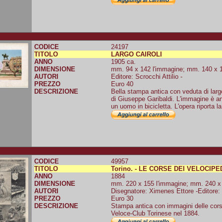
CODICE
24197
TITOLO
LARGO CAIROLI
ANNO
1905 ca.
DIMENSIONE
mm. 94 x 142 l'immagine; mm. 140 x 18
AUTORI
Editore: Scrocchi Attilio -
PREZZO
Euro 40
DESCRIZIONE
Bella stampa antica con veduta di larg
di Giuseppe Garibaldi. L'immagine è a
un uomo in bicicletta. L'opera riporta la 
CODICE
49957
TITOLO
Torino. - LE CORSE DEI VELOCIPE
ANNO
1884
DIMENSIONE
mm. 220 x 155 l'immagine; mm. 240 x 1
AUTORI
Disegnatore: Ximenes Ettore -Editore: T
PREZZO
Euro 30
DESCRIZIONE
Stampa antica con immagini delle corse
Veloce-Club Torinese nel 1884.