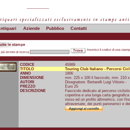
ntiquari
Aziende
Pubblico
Contatti
Inserisci il codice di una stam
 più termini di ricerca
CODICE
45989
TITOLO
Touring Club Italiano - Percorsi Cicl
ANNO
1906
DIMENSIONE
mm. 225 x 100 il fascicolo, mm. 210 x 
AUTORI
Disegnatore: Bertarelli Luigi Vittorio -
PREZZO
Euro 25
DESCRIZIONE
Fascicolo dedicato al percorso ciclisti
copertina e una lunga carta geografica 
rosso ed un profilo altimetrico, con l'in
attraversate, dei punti panoramici e dei p