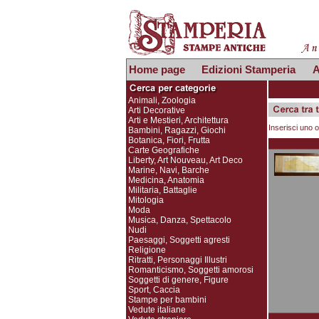
Home page
Edizioni Stamperia
A
Animali, Zoologia
Arti Decorative
Arti e Mestieri, Architettura
Inserisci uno o
Bambini, Ragazzi, Giochi
Botanica, Fiori, Frutta
Carte Geografiche
Liberty, Art Nouveau, Art Deco
Marine, Navi, Barche
Medicina, Anatomia
Militaria, Battaglie
Mitologia
Moda
Musica, Danza, Spettacolo
Nudi
Paesaggi, Soggetti agresti
Religione
Ritratti, Personaggi Illustri
Romanticismo, Soggetti amorosi
Soggetti di genere, Figure
Sport, Caccia
Stampe per bambini
Vedute italiane