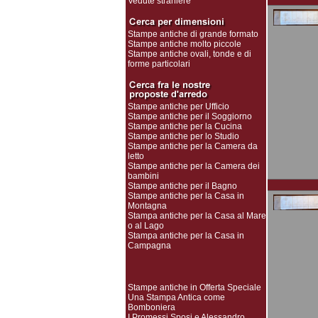
Vedute straniere
Stampe antiche di grande formato
Stampe antiche molto piccole
Stampe antiche ovali, tonde e di
forme particolari
Stampe antiche per Ufficio
Stampe antiche per il Soggiorno
Stampe antiche per la Cucina
Stampe antiche per lo Studio
Stampe antiche per la Camera da
letto
Stampe antiche per la Camera dei
bambini
Stampe antiche per il Bagno
Stampe antiche per la Casa in
Montagna
Stampa antiche per la Casa al Mare
o al Lago
Stampa antiche per la Casa in
Campagna
Stampe antiche in Offerta Speciale
Una Stampa Antica come
Bomboniera
I Promessi Sposi e Alessandro