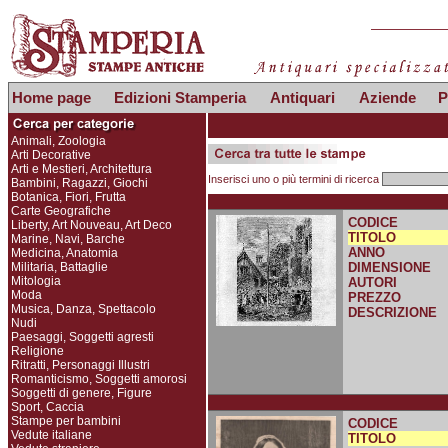
Home page
Edizioni Stamperia
Antiquari
Aziende
P
Animali, Zoologia
Arti Decorative
Arti e Mestieri, Architettura
Inserisci uno o più termini di ricerca
Bambini, Ragazzi, Giochi
Botanica, Fiori, Frutta
Carte Geografiche
CODICE
Liberty, Art Nouveau, Art Deco
TITOLO
Marine, Navi, Barche
ANNO
Medicina, Anatomia
Militaria, Battaglie
DIMENSIONE
Mitologia
AUTORI
Moda
PREZZO
Musica, Danza, Spettacolo
DESCRIZIONE
Nudi
Paesaggi, Soggetti agresti
Religione
Ritratti, Personaggi Illustri
Romanticismo, Soggetti amorosi
Soggetti di genere, Figure
Sport, Caccia
Stampe per bambini
CODICE
Vedute italiane
TITOLO