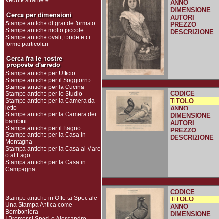
Vedute straniere
ANNO
DIMENSIONE
AUTORI
Stampe antiche di grande formato
PREZZO
Stampe antiche molto piccole
DESCRIZIONE
Stampe antiche ovali, tonde e di
forme particolari
Stampe antiche per Ufficio
Stampe antiche per il Soggiorno
Stampe antiche per la Cucina
CODICE
Stampe antiche per lo Studio
Stampe antiche per la Camera da
TITOLO
letto
ANNO
Stampe antiche per la Camera dei
DIMENSIONE
bambini
AUTORI
Stampe antiche per il Bagno
PREZZO
Stampe antiche per la Casa in
DESCRIZIONE
Montagna
Stampa antiche per la Casa al Mare
o al Lago
Stampa antiche per la Casa in
Campagna
CODICE
Stampe antiche in Offerta Speciale
TITOLO
Una Stampa Antica come
ANNO
Bomboniera
DIMENSIONE
I Promessi Sposi e Alessandro